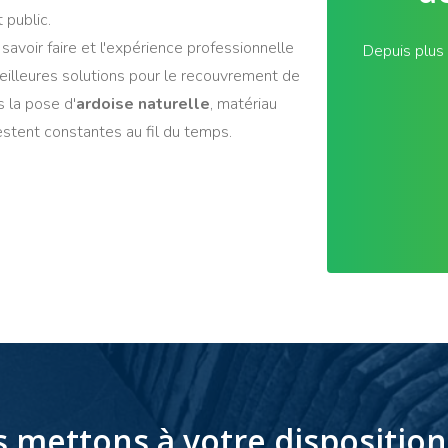
 public.
 savoir faire et l'expérience professionnelle
Depuis plus
eilleures solutions pour le recouvrement de
s la pose d'
ardoise naturelle
, matériau
estent constantes au fil du temps.
 mettons à votre disposition