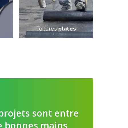
Toitures
plates
En savoir plus
projets sont entre
e bonnes mains