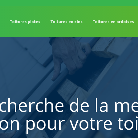
Toitures plates
Toitures en zinc
Toitures en ardoises
echerche de la me
ion pour votre toi