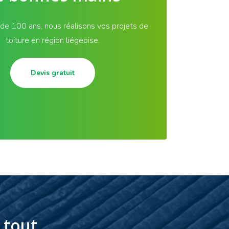
 de 100 ans, nous réalisons vos projets de
toiture en région liégeoise.
Devis gratuit
 tout