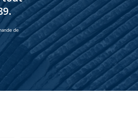
89.
emande de