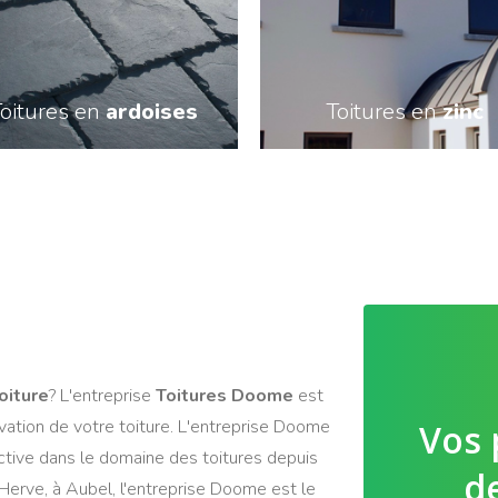
oitures en
ardoises
Toitures en
zinc
En savoir plus
En savoir plus
oiture
? L'entreprise
Toitures Doome
est
ovation de votre toiture. L'entreprise Doome
Vos 
 active dans le domaine des toitures depuis
d
Herve, à Aubel, l'entreprise Doome est le